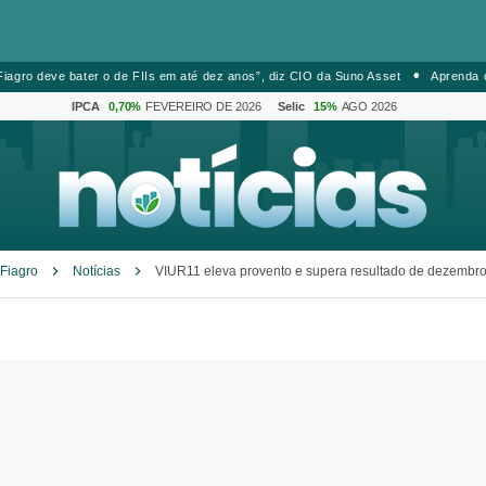
iagro deve bater o de FIIs em até dez anos”, diz CIO da Suno Asset
Aprenda 
IPCA
0,70%
FEVEREIRO DE 2026
Selic
15%
AGO 2026
Fiagro
Notícias
VIUR11 eleva provento e supera resultado de dezembr