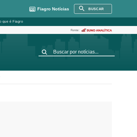
Fiagro
Notícias
BUSCAR
o que é Fiagro
Fonte:
o