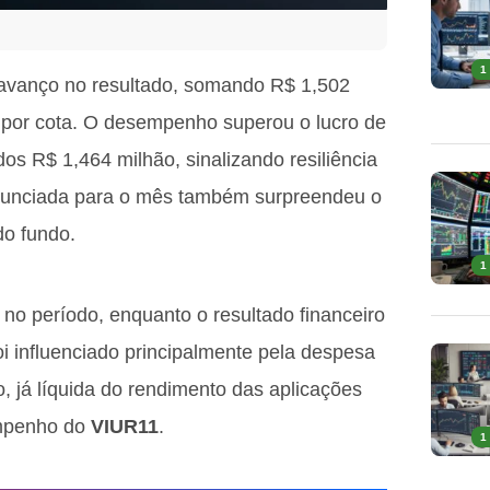
1
avanço no resultado, somando R$ 1,502
6 por cota. O desempenho superou o lucro de
s R$ 1,464 milhão, sinalizando resiliência
 anunciada para o mês também surpreendeu o
do fundo.
1
 no período, enquanto o resultado financeiro
foi influenciado principalmente pela despesa
, já líquida do rendimento das aplicações
empenho do
VIUR11
.
1