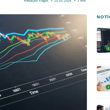
Redação Fiagro
10.02.2026
1 min
NOTÍ
1
1