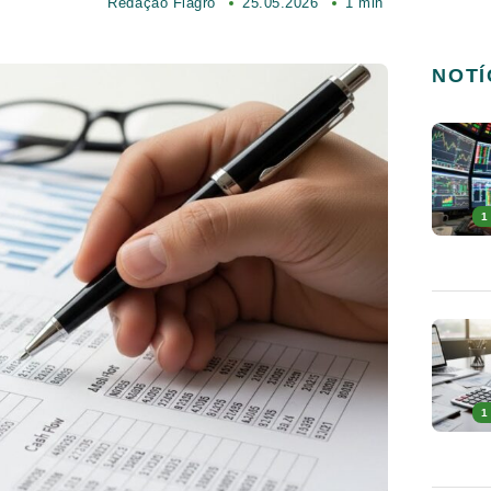
Redação Fiagro
25.05.2026
1 min
NOTÍ
1
1