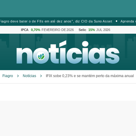
iagro deve bater o de FIIs em até dez anos”, diz CIO da Suno Asset
Aprenda 
IPCA
0,70%
FEVEREIRO DE 2026
Selic
15%
JUL 2026
Fiagro
Notícias
IFIX sobe 0,23% e se mantém perto da máxima anual