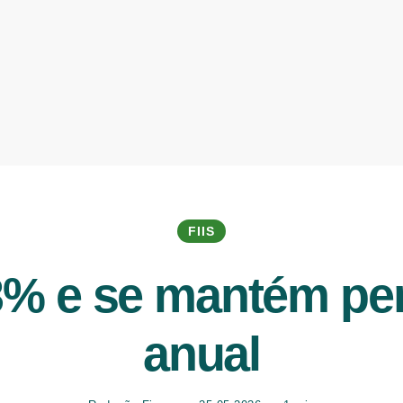
FIIS
23% e se mantém pe
anual