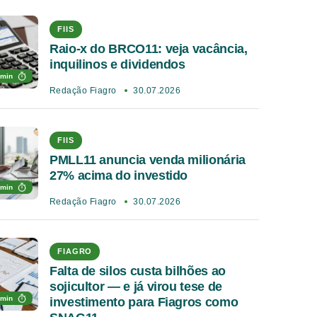
FIIS
Raio-x do BRCO11: veja vacância,
inquilinos e dividendos
 min
Redação Fiagro
30.07.2026
FIIS
PMLL11 anuncia venda milionária
27% acima do investido
 min
Redação Fiagro
30.07.2026
FIAGRO
Falta de silos custa bilhões ao
sojicultor — e já virou tese de
 min
investimento para Fiagros como