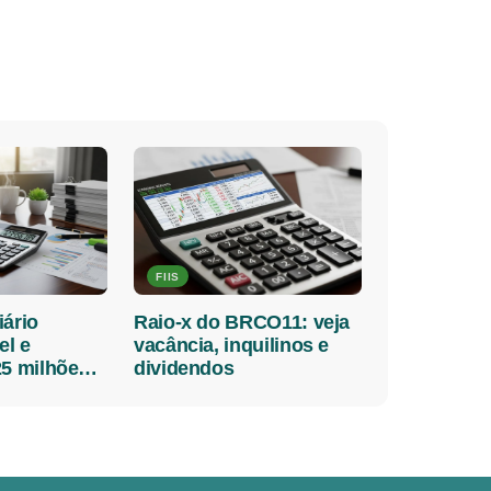
FIIS
iário
Raio-x do BRCO11: veja
el e
vacância, inquilinos e
25 milhões
dividendos
o