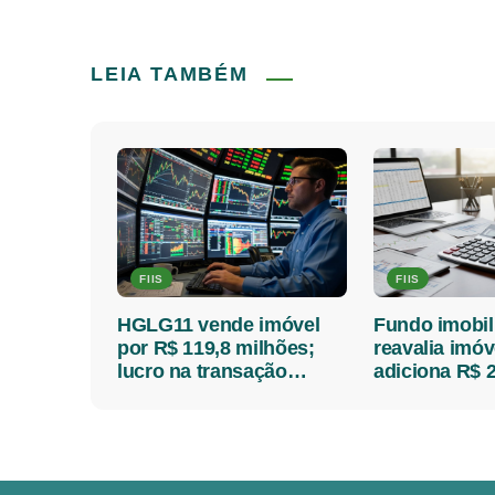
LEIA TAMBÉM
FIIS
FIIS
HGLG11 vende imóvel
Fundo imobil
por R$ 119,8 milhões;
reavalia imóv
lucro na transação
adiciona R$ 
chega a R$ 44,5 milhões
ao patrimôni