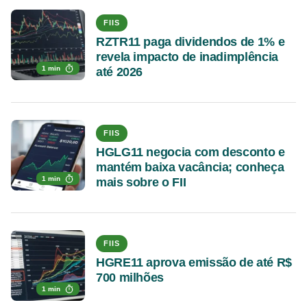
FIIS
RZTR11 paga dividendos de 1% e
revela impacto de inadimplência
1 min
até 2026
FIIS
HGLG11 negocia com desconto e
mantém baixa vacância; conheça
1 min
mais sobre o FII
FIIS
HGRE11 aprova emissão de até R$
700 milhões
1 min