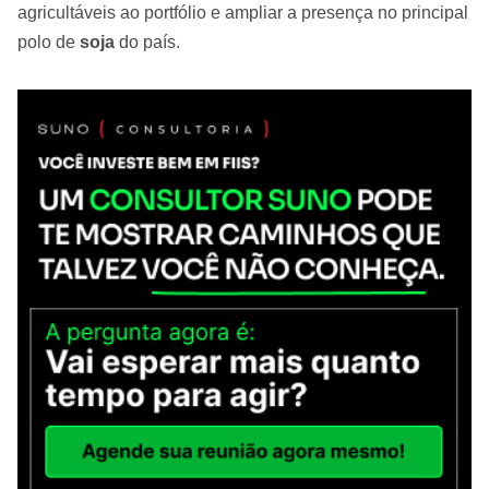
agricultáveis ao portfólio e ampliar a presença no principal
polo de
soja
do país.