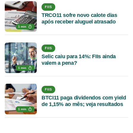
FIIS
TRCO11 sofre novo calote dias
após receber aluguel atrasado
1 min
FIIS
Selic caiu para 14%: FIIs ainda
valem a pena?
1 min
FIIS
BTCI11 paga dividendos com yield
de 1,15% ao mês; veja resultados
1 min