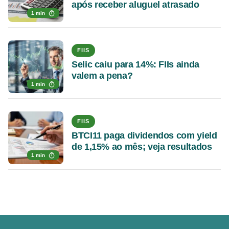
após receber aluguel atrasado
1 min
FIIS
Selic caiu para 14%: FIIs ainda
valem a pena?
1 min
FIIS
BTCI11 paga dividendos com yield
de 1,15% ao mês; veja resultados
1 min