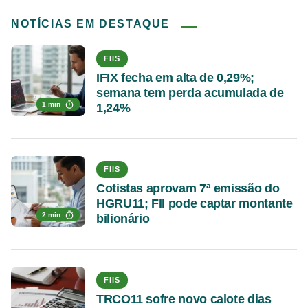
NOTÍCIAS EM DESTAQUE
FIIS
IFIX fecha em alta de 0,29%;
semana tem perda acumulada de
1 min
1,24%
FIIS
Cotistas aprovam 7ª emissão do
HGRU11; FII pode captar montante
2 min
bilionário
FIIS
TRCO11 sofre novo calote dias