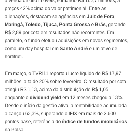
a venda de oito imóveis, somando R$ 162,7 milhões, a
preços 42% acima do valor patrimonial. Entre as
alienações, destacam-se agências em
Juiz de Fora
,
Maringá
,
Toledo
,
Tijuca
,
Ponta Grossa
e
Brás
, gerando
R$ 2,89 por cota em resultados não recorrentes. Em
paralelo, o fundo efetuou aquisições em novos segmentos,
como um day hospital em
Santo André
e um ativo de
hortifruti.
Em março, o TVRI11 reportou lucro líquido de R$ 17,97
milhões, alta de 20% sobre fevereiro. O resultado por cota
atingiu R$ 1,13, acima da distribuição de R$ 1,05,
enquanto o
dividend yield
em 12 meses chegou a 13%.
Desde o início da gestão ativa, a rentabilidade acumulada
alcançou 63,3%, superando o
IFIX
em mais de 2.600
pontos-base, referência do
índice de fundos imobiliários
na Bolsa.