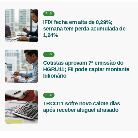
FIIS
IFIX fecha em alta de 0,29%;
semana tem perda acumulada de
1,24%
FIIS
Cotistas aprovam 7ª emissão do
HGRU11; FII pode captar montante
bilionário
FIIS
TRCO11 sofre novo calote dias
após receber aluguel atrasado