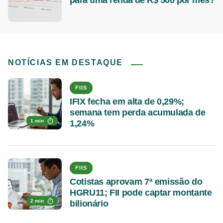
para uma renda de R$ 500 por mês?
NOTÍCIAS EM DESTAQUE
FIIS
IFIX fecha em alta de 0,29%;
semana tem perda acumulada de
1 min
1,24%
FIIS
Cotistas aprovam 7ª emissão do
HGRU11; FII pode captar montante
2 min
bilionário