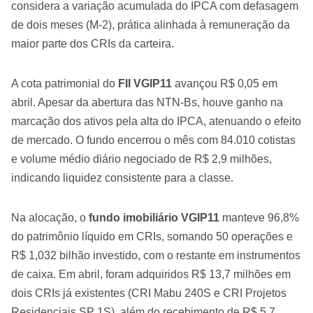
considera a variação acumulada do IPCA com defasagem
de dois meses (M-2), prática alinhada à remuneração da
maior parte dos CRIs da carteira.
A cota patrimonial do
FII VGIP11
avançou R$ 0,05 em
abril. Apesar da abertura das NTN-Bs, houve ganho na
marcação dos ativos pela alta do IPCA, atenuando o efeito
de mercado. O fundo encerrou o mês com 84.010 cotistas
e volume médio diário negociado de R$ 2,9 milhões,
indicando liquidez consistente para a classe.
Na alocação, o
fundo imobiliário VGIP11
manteve 96,8%
do patrimônio líquido em CRIs, somando 50 operações e
R$ 1,032 bilhão investido, com o restante em instrumentos
de caixa. Em abril, foram adquiridos R$ 13,7 milhões em
dois CRIs já existentes (CRI Mabu 240S e CRI Projetos
Residenciais SP 1S), além do recebimento de R$ 5,7