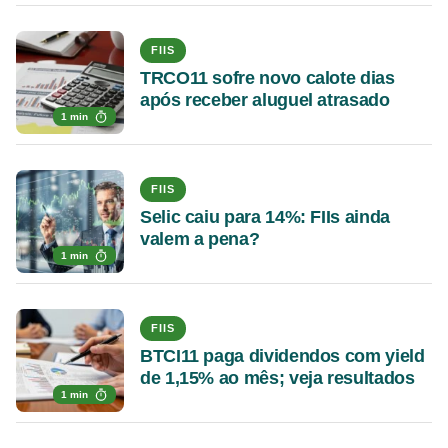
FIIS
TRCO11 sofre novo calote dias
após receber aluguel atrasado
1 min
FIIS
Selic caiu para 14%: FIIs ainda
valem a pena?
1 min
FIIS
BTCI11 paga dividendos com yield
de 1,15% ao mês; veja resultados
1 min