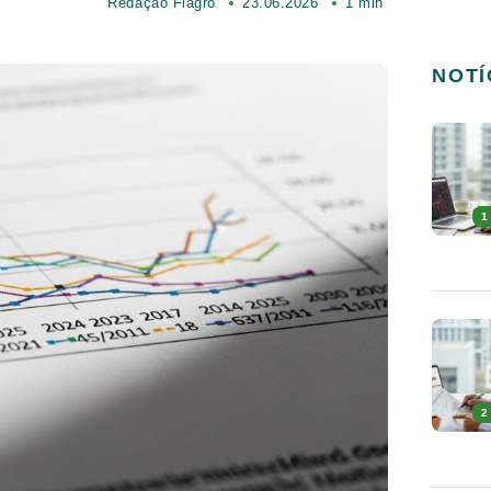
Redação Fiagro
23.06.2026
1 min
NOTÍ
1
2