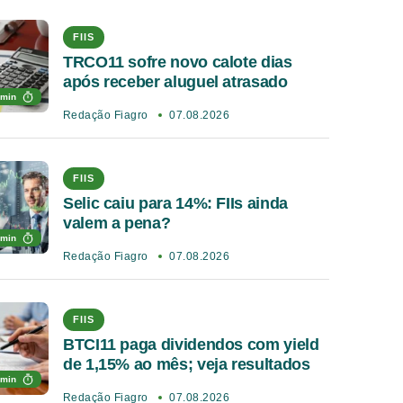
FIIS
TRCO11 sofre novo calote dias
após receber aluguel atrasado
 min
Redação Fiagro
07.08.2026
FIIS
Selic caiu para 14%: FIIs ainda
valem a pena?
 min
Redação Fiagro
07.08.2026
FIIS
BTCI11 paga dividendos com yield
de 1,15% ao mês; veja resultados
 min
Redação Fiagro
07.08.2026