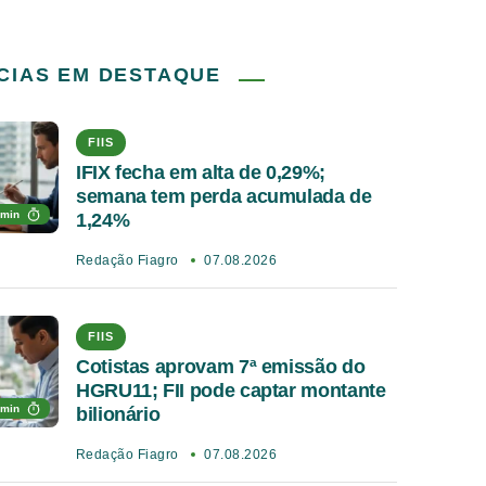
CIAS EM DESTAQUE
FIIS
IFIX fecha em alta de 0,29%;
semana tem perda acumulada de
 min
1,24%
Redação Fiagro
07.08.2026
FIIS
Cotistas aprovam 7ª emissão do
HGRU11; FII pode captar montante
 min
bilionário
Redação Fiagro
07.08.2026