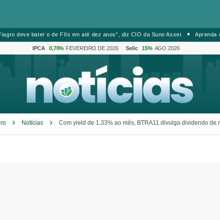
iagro deve bater o de FIIs em até dez anos”, diz CIO da Suno Asset
Aprenda 
IPCA
0,70%
FEVEREIRO DE 2026
Selic
15%
AGO 2026
gro
Notícias
Com yield de 1,33% ao mês, BTRA11 divulga dividendo de 