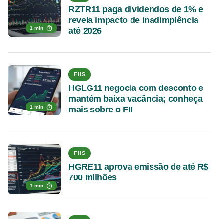
RZTR11 paga dividendos de 1% e
revela impacto de inadimplência
1 min
até 2026
FIIS
HGLG11 negocia com desconto e
mantém baixa vacância; conheça
1 min
mais sobre o FII
FIIS
HGRE11 aprova emissão de até R$
700 milhões
1 min