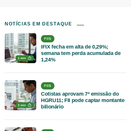
NOTÍCIAS EM DESTAQUE
FIIS
IFIX fecha em alta de 0,29%;
semana tem perda acumulada de
1 min
1,24%
FIIS
Cotistas aprovam 7ª emissão do
HGRU11; FII pode captar montante
2 min
bilionário