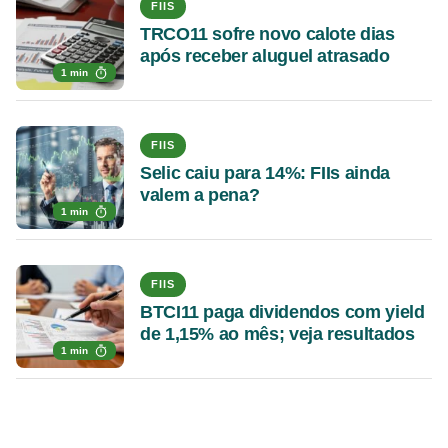
FIIS
TRCO11 sofre novo calote dias
após receber aluguel atrasado
1 min
FIIS
Selic caiu para 14%: FIIs ainda
valem a pena?
1 min
FIIS
BTCI11 paga dividendos com yield
de 1,15% ao mês; veja resultados
1 min