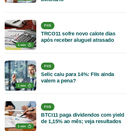
FIIS
TRCO11 sofre novo calote dias
após receber aluguel atrasado
1 min
FIIS
Selic caiu para 14%: FIIs ainda
valem a pena?
1 min
FIIS
BTCI11 paga dividendos com yield
de 1,15% ao mês; veja resultados
1 min