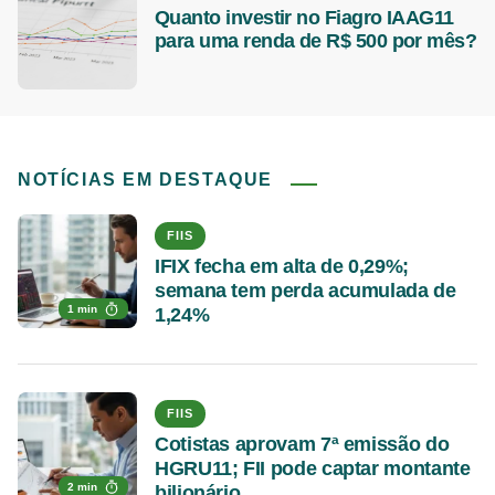
Quanto investir no Fiagro IAAG11
para uma renda de R$ 500 por mês?
NOTÍCIAS EM DESTAQUE
FIIS
IFIX fecha em alta de 0,29%;
semana tem perda acumulada de
1 min
1,24%
FIIS
Cotistas aprovam 7ª emissão do
HGRU11; FII pode captar montante
2 min
bilionário