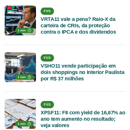
FIIS
VRTA11 vale a pena? Raio-X da
carteira de CRIs, da proteção
1 min
contra o IPCA e dos dividendos
FIIS
VSHO11 vende participação em
dois shoppings no Interior Paulista
1 min
por R$ 37 milhões
FIIS
XPSF11: FII com yield de 16,67% ao
ano tem aumento no resultado;
1 min
veja valores