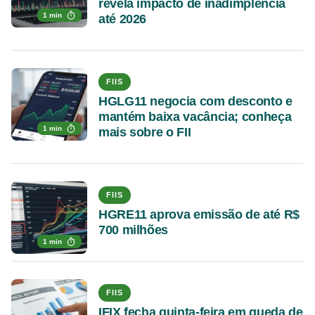
revela impacto de inadimplência
1 min
até 2026
FIIS
HGLG11 negocia com desconto e
mantém baixa vacância; conheça
1 min
mais sobre o FII
FIIS
HGRE11 aprova emissão de até R$
700 milhões
1 min
FIIS
IFIX fecha quinta-feira em queda de