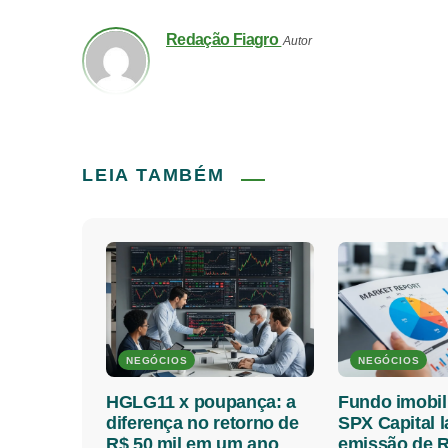
Redação Fiagro
Autor
LEIA TAMBÉM
NEGÓCIOS
NEGÓCIOS
HGLG11 x poupança: a
Fundo imobil
diferença no retorno de
SPX Capital 
R$ 50 mil em um ano
emissão de R