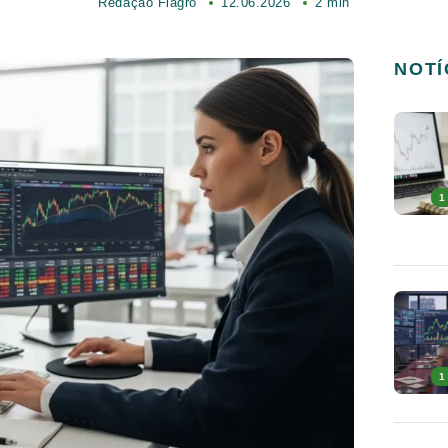
Redação Fiagro
12.06.2026
2 min
NOTÍ
1
1