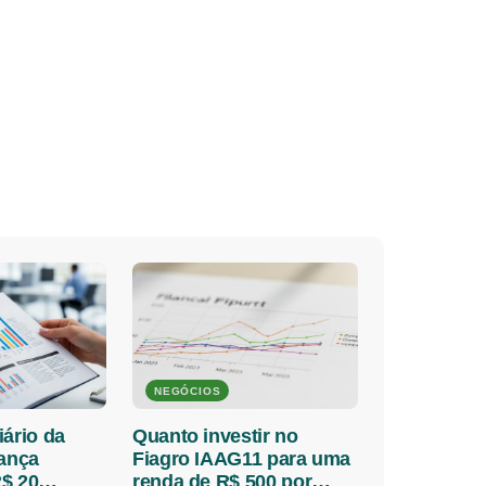
NEGÓCIOS
iário da
Quanto investir no
lança
Fiagro IAAG11 para uma
$ 20
renda de R$ 500 por