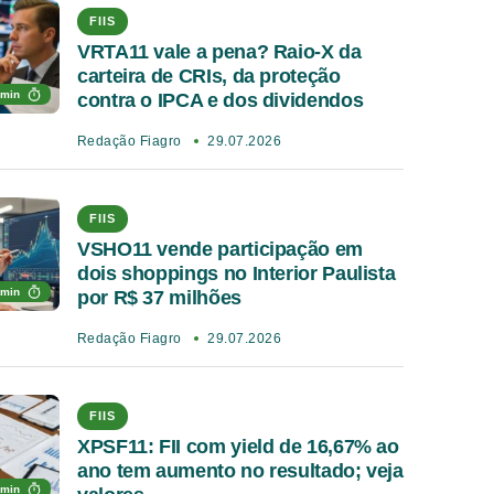
FIIS
VRTA11 vale a pena? Raio-X da
carteira de CRIs, da proteção
 min
contra o IPCA e dos dividendos
Redação Fiagro
29.07.2026
FIIS
VSHO11 vende participação em
dois shoppings no Interior Paulista
 min
por R$ 37 milhões
Redação Fiagro
29.07.2026
FIIS
XPSF11: FII com yield de 16,67% ao
ano tem aumento no resultado; veja
 min