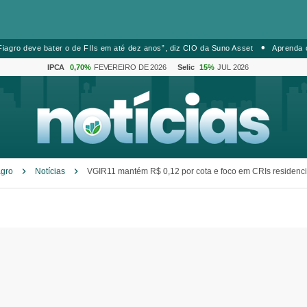
iagro deve bater o de FIIs em até dez anos”, diz CIO da Suno Asset
Aprenda 
IPCA
0,70%
FEVEREIRO DE 2026
Selic
15%
JUL 2026
agro
Notícias
VGIR11 mantém R$ 0,12 por cota e foco em CRIs residenci