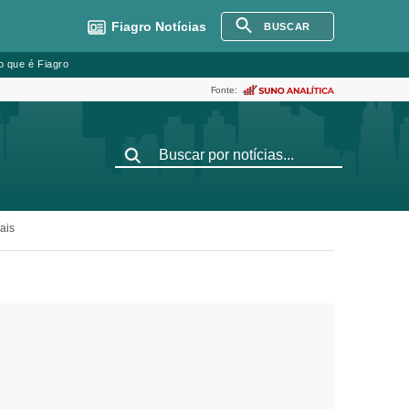
Fiagro
Notícias
BUSCAR
o que é Fiagro
Fonte:
ais