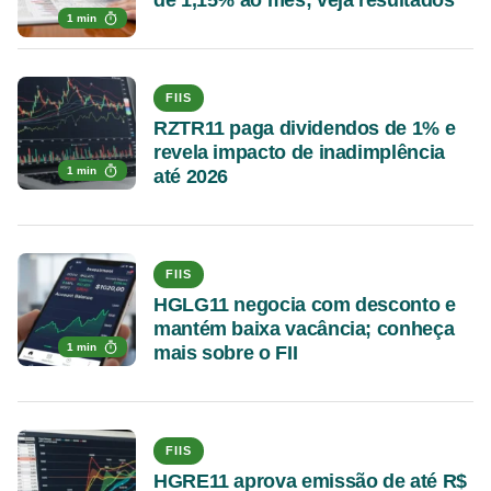
de 1,15% ao mês; veja resultados
1 min
FIIS
RZTR11 paga dividendos de 1% e
revela impacto de inadimplência
1 min
até 2026
FIIS
HGLG11 negocia com desconto e
mantém baixa vacância; conheça
1 min
mais sobre o FII
FIIS
HGRE11 aprova emissão de até R$